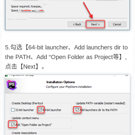
5.勾选【64-bit launcher、Add launchers dir to
the PATH、Add “Open Folder as Project等】,
点击【Next】。