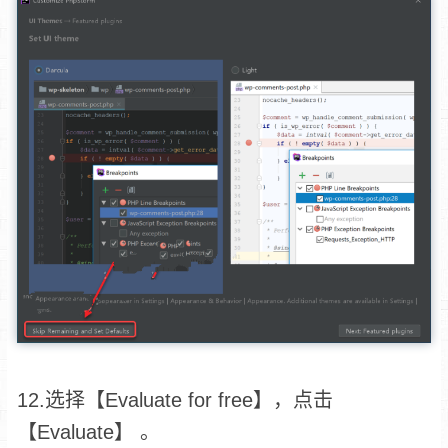
12.选择【Evaluate for free】，点击
【Evaluate】 。