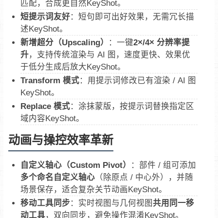
匹配，合成更自然KeyShot。
短提示词友好
：短句即可出好效果，无需冗长描
述KeyShot。
新增超分（Upscaling）
：一键
2×/4× 分辨率提
升
，支持传统渲染与 AI 图，速度更快、效果优
于低分生成后放大KeyShot。
Transform 模式
：用提示词修改已有渲染 / AI 图
KeyShot。
Replace 模式
：涂抹蒙版，按提示词替换指定区
域内容KeyShot。
动画与操控效率革新
自定义轴心（Custom Pivot）
：部件 / 组可添加
多个命名自定义轴心
（除原点 / 中心外），并随
场景保存，适合复杂关节动画KeyShot。
移动工具同步
：实时视图与几何视图
共用同一移
动工具
，双向同步，避免操作混淆KeyShot。