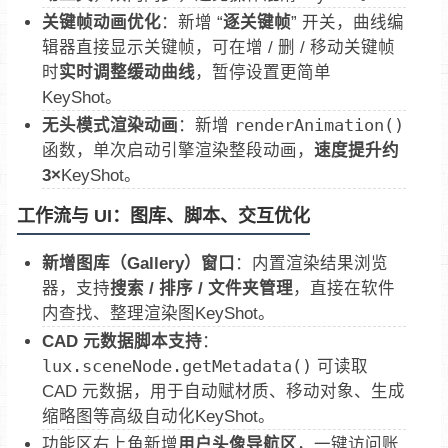
关键帧动画优化
：新增 “
逐关键帧
” 开关，曲线编
辑器直接显示关键帧，可在增 / 删 / 移动关键帧
时
实时调整缓动曲线
，暂停设置更简单
KeyShot。
无头模式渲染动画
：新增
renderAnimation()
函数，单次启动引擎渲染整段动画，
速度提升约
3×
KeyShot。
工作流与 UI：图库、脚本、交互优化
新增图库（Gallery）窗口
：内置渲染结果浏览
器，支持
搜索 / 排序 / 文件夹管理
，直接在软件
内查找、整理渲染图KeyShot。
CAD 元数据脚本支持
：
lux.sceneNode.getMetadata()
可读取
CAD 元数据，用于自动赋材质、移动对象、生成
缩略图等高级自动化KeyShot。
功能区右上角新增
用户头像导航区
，一键访问账