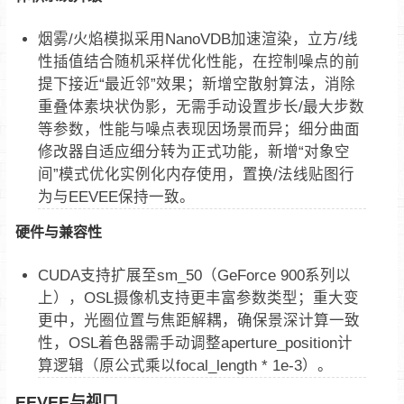
烟雾/火焰模拟采用NanoVDB加速渲染，立方/线
性插值结合随机采样优化性能，在控制噪点的前
提下接近“最近邻”效果；新增空散射算法，消除
重叠体素块状伪影，无需手动设置步长/最大步数
等参数，性能与噪点表现因场景而异；细分曲面
修改器自适应细分转为正式功能，新增“对象空
间”模式优化实例化内存使用，置换/法线贴图行
为与EEVEE保持一致。
硬件与兼容性
CUDA支持扩展至sm_50（GeForce 900系列以
上），OSL摄像机支持更丰富参数类型；重大变
更中，光圈位置与焦距解耦，确保景深计算一致
性，OSL着色器需手动调整aperture_position计
算逻辑（原公式乘以focal_length * 1e-3）。
EEVEE与视口