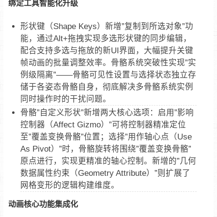
绑定工具智能化升级
形状键（Shape Keys）新增”复制到所选对象”功
能，通过Alt+拖拽实现多选形状键的同步编辑，
配合支持多选与拖放的新UI界面，大幅提升关键
帧动画的批量调整效率。骨骼系统突破性实现”实
例级隔离”——骨骼可见性设置与选择状态独立存
储于各姿态骨骼自身，彻底解决多骨骼系统实例
同时操作时的干扰问题。
骨骼”自定义形状”新增两大核心选项：启用”影响
控制器（Affect Gizmo）”可将控制器精准定位
至”覆盖变换骨骼”位置；选择”用作轴心点（Use
As Pivot）”时，骨骼旋转将围绕”覆盖变换骨骼”
原点进行，实现更精准的轴心控制。新增的”几何
数据属性约束（Geometry Attribute）”则扩展了
网格变形的逻辑构建维度。
动画核心功能集成化