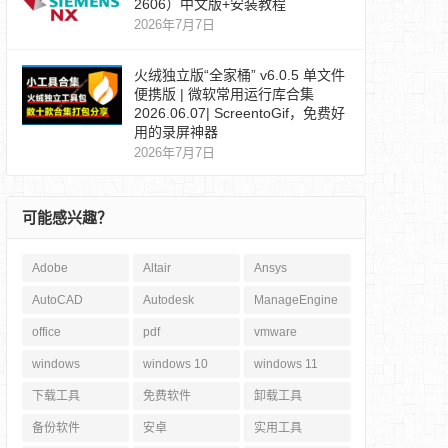
2606）中文版+安装教程
2026年7月7日
火绒独立版“全家桶” v6.0.5 单文件
便携版 | 微软常用运行库合集
2026.06.07| ScreentoGif，免费好
用的录屏神器
2026年7月7日
可能感兴趣？
Adobe
Altair
Ansys
AutoCAD
Autodesk
ManageEngine
office
pdf
vmware
windows
windows 10
windows 11
下载工具
免费软件
卸载工具
备份软件
安卓
实用工具