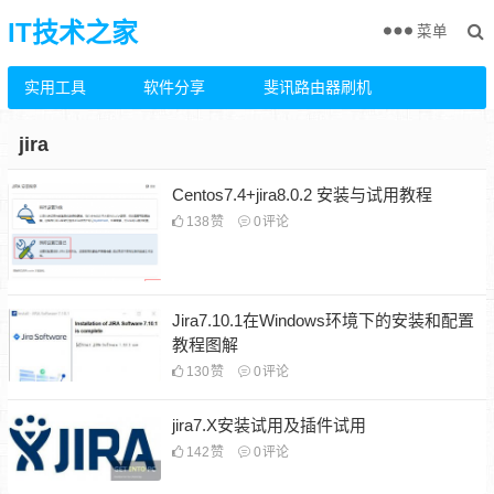
IT技术之家
菜单
实用工具
软件分享
斐讯路由器刷机
jira
Centos7.4+jira8.0.2 安装与试用教程
138
赞
0
评论
Jira7.10.1在Windows环境下的安装和配置
教程图解
130
赞
0
评论
jira7.X安装试用及插件试用
142
赞
0
评论