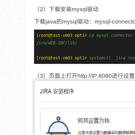
（2）下载安装mysql驱动
下载java的mysql驱动：mysql-connector-j
[root@test-vm03 opt]
# cp mysql-connector-
jira/WEB-INF/lib/
[root@test-vm03 opt]
# systemctl  jira res
（3）页面上打开http://IP:8080进行设