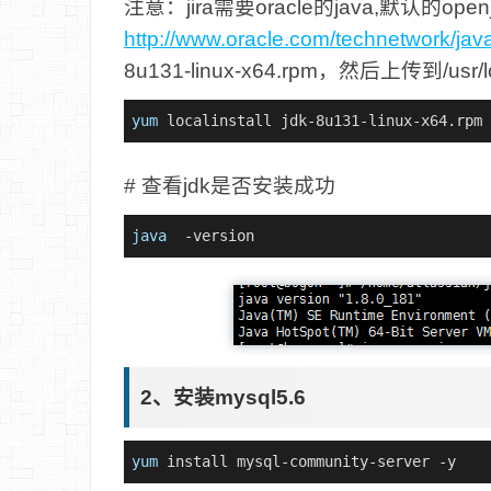
注意：jira需要oracle的java,默认的op
http://www.oracle.com/technetwork/jav
8u131-linux-x64.rpm，然后上传到/usr/lo
yum
 localinstall jdk-8u131-linux-x64.rpm 
# 查看jdk是否安装成功
java
  -version
2、安装mysql5.6
yum
 install mysql-community-server -y