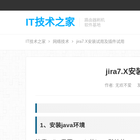
IT技术之家
路由器刷机
软件基地
IT技术之家
网络技术
jira7.X安装试用及插件试用
jira7.
作者:
无欢不爱
发
1、安装java环境