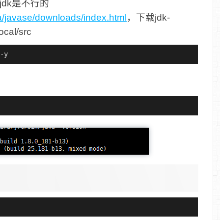
enjdk是不行的
a/javase/downloads/index.html
，下载jdk-
cal/src
-y