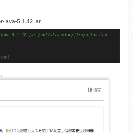
ava-5.1.42.jar
java-5.1.42.jar /opt/atlassian/jira/atlassian-
tart
置，