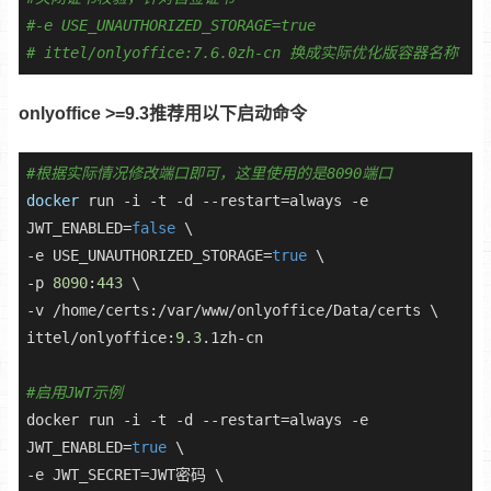
#-e USE_UNAUTHORIZED_STORAGE=true
# ittel/onlyoffice:7.6.0zh-cn 换成实际优化版容器名称
onlyoffice >=9.3推荐用以下启动命令
#根据实际情况修改端口即可，这里使用的是8090端口
docker
 run -i -t -d --restart=always -e 
JWT_ENABLED=
false
 \

-e USE_UNAUTHORIZED_STORAGE=
true
 \

-p 
8090
:
443
 \

-v /home/certs:/var/www/onlyoffice/Data/certs \

ittel/onlyoffice:
9
.
3
.1zh-cn

#启用JWT示例
docker run -i -t -d --restart=always -e 
JWT_ENABLED=
true
 \

-e JWT_SECRET=JWT密码 \
