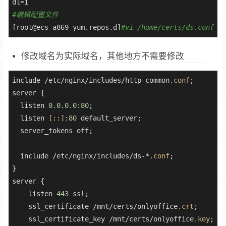
#编辑配置文件
[root@ecs-a869 yum.repos.d]
#vi /home/certs/ds.conf
修改域名为实际域名，其他地方不需要修改
include /etc/nginx/includes/http-common
.conf
;

server {

  listen 
0.0
.
0.0
:
80
;

  listen 
[::]
:
80
 default_server;

  server_tokens off;

  include /etc/nginx/includes/ds-*
.conf
;

}

server {

    listen 
443
 ssl;

    ssl_certificate /mnt/certs/onlyoffice
.crt
;

    ssl_certificate_key /mnt/certs/onlyoffice
.key
;
