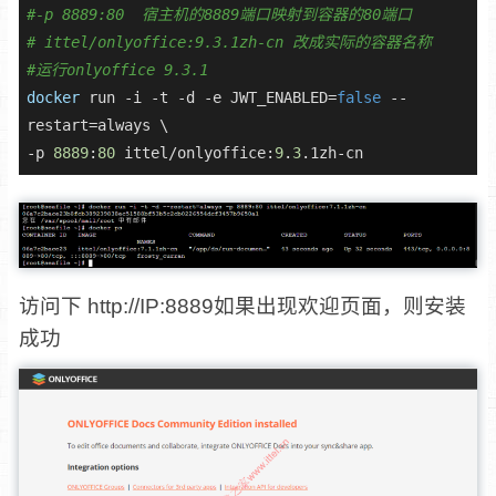
#-p 8889:80  宿主机的8889端口映射到容器的80端口
# ittel/onlyoffice:9.3.1zh-cn 改成实际的容器名称
#运行onlyoffice 9.3.1
docker
 run -i -t -d -e JWT_ENABLED=
false
 --
restart=always \

-p 
8889
:
80
 ittel/onlyoffice:
9
.
3
.1zh-cn
访问下 http://IP:8889如果出现欢迎页面，则安装
成功