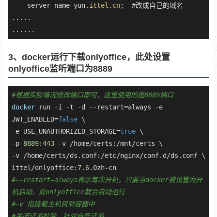
    server_name yun
.ittel
.cn
;  #改成自己的域名

.....

......
3、docker运行下载onlyoffice，此处设置
onlyoffice监听端口为8889
#根据实际情况修改端口即可，这里使用的是8889端口
docker
 run -i -t -d --restart=always -e 
JWT_ENABLED=
false
 \

-e USE_UNAUTHORIZED_STORAGE=
true
 \

-p 
8889
:
443
 -v /home/certs:/mnt/certs \

-v /home/certs/ds.conf:/etc/nginx/conf.d/ds.conf \

ittel/onlyoffice:
7
.
6
#--restart=always表示每次开机，只要当docker被设置为开
机启动，此onlyoffice就会自动运行 
#-v 指挂载主机目到容器中
#关闭证书校验，针对自签证书