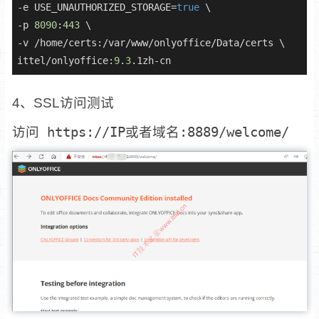
-e USE_UNAUTHORIZED_STORAGE=
true
 \

-p 
8090
:
443
 \

-v /home/certs:/var/www/onlyoffice/Data/certs \

ittel/onlyoffice:
9
.
3
.1zh-cn
4、SSL访问测试
访问
https://IP或者域名:8889/welcome/