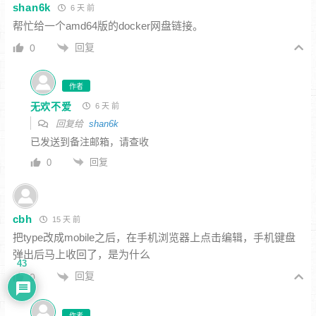
shan6k
6 天 前
帮忙给一个amd64版的docker网盘链接。
回复
0
作者
无欢不爱
6 天 前
回复给
shan6k
已发送到备注邮箱，请查收
回复
0
cbh
15 天 前
把type改成mobile之后，在手机浏览器上点击编辑，手机键盘
弹出后马上收回了，是为什么
43
回复
0
作者