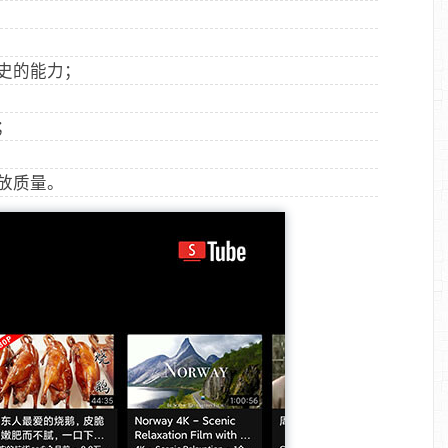
史的能力；
；
放质量。