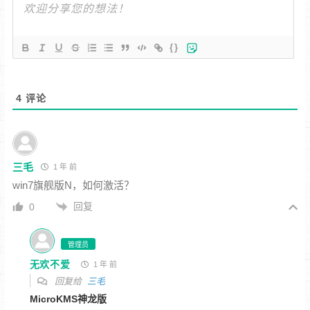
{}
4
评论
三毛
1 年 前
win7旗舰版N，如何激活？
回复
0
管理员
无欢不爱
1 年 前
回复给
三毛
MicroKMS神龙版