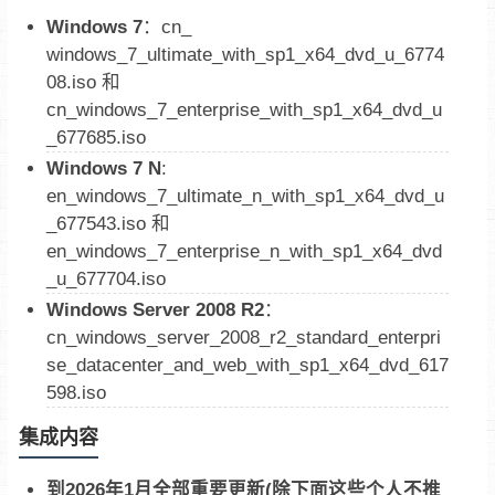
Windows 7
：cn_
windows_7_ultimate_with_sp1_x64_dvd_u_6774
08.iso 和
cn_windows_7_enterprise_with_sp1_x64_dvd_u
_677685.iso
Windows 7 N
:
en_windows_7_ultimate_n_with_sp1_x64_dvd_u
_677543.iso 和
en_windows_7_enterprise_n_with_sp1_x64_dvd
_u_677704.iso
Windows Server 2008 R2
：
cn_windows_server_2008_r2_standard_enterpri
se_datacenter_and_web_with_sp1_x64_dvd_617
598.iso
集成内容
到2026年1月全部重要更新(除下面这些个人不推