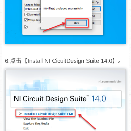
6.点击【Install NI CicuitDesign Suite 14.0】。