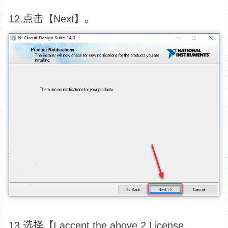
12.点击【Next】。
13.选择【I accept the above 2 License