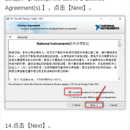
Agreement(s).】，点击【Next】。
14.点击【Next】。