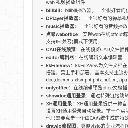
web 视频播放组件
bilibili
：bilibili播放器，一个很好看的仿
DPlayer播放器
：一个很好看的弹幕视
music播放器
：一个很好看的音频播放
点聚weboffice
：实现web在线off
支持IE(兼容)模式下使用。
CAD在线预览
：在线预览CAD文件插
editor编辑器
：在线编辑文本编辑器
kkFileView
：kkFileView为文件文档
搭建，易上手和部署，基本支持主流
doc,docx,xls,xlsx,ppt,pptx,pdf,tx
onlyoffice
：在线编辑预览ofice文
showdoc通用登录
：通过特殊链接跳转到
XH通用登录
：XH通用登录提供一种
设置XH通用登录自动登录。举一个实
他只需要点击一个由0A系统生成的特殊链
drawio流程图
：类似visio的专业流