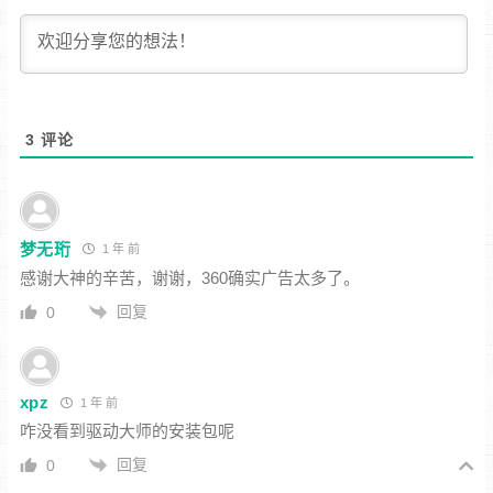
3
评论
梦无珩
1 年 前
感谢大神的辛苦，谢谢，360确实广告太多了。
回复
0
xpz
1 年 前
咋没看到驱动大师的安装包呢
回复
0