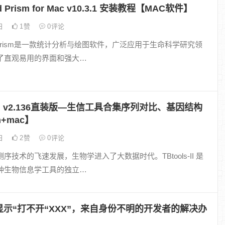
d Prism for Mac v10.3.1 安装教程【MAC软件】
2日
1
赞
0
评论
ad Prism是一款统计分析与绘图软件，广泛应用于生命科学研究领
了直观易用的界面和强大…
s-II v2.136直装版—生信工具合集序列对比、基因结构
+mac】
1日
2
赞
0
评论
序技术的飞速发展，生物学进入了大数据时代。TBtools-II 是
种生物信息学工具的独立…
显示“打不开“XXX”，来自身份不明的开发者的解决办