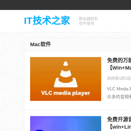
IT技术之家
路由器刷机
软件基地
Mac软件
免费的万能播
【Win+Ma
2026年1月1
VLC Me
众多的音频
免费开源音频
【win+Li