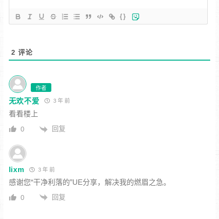
{}
2
评论
作者
无欢不爱
3 年 前
看看楼上
回复
0
lixm
3 年 前
感谢您“
干净利落的
”UE分享，解决我的燃眉之急。
回复
0