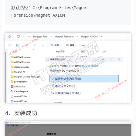
默认路径：C:\Program Files\Magnet 
Forensics\Magnet AXIOM
4、安装成功