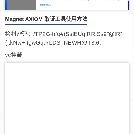
Magnet AXIOM 取证工具使用方法
检材密码：/TP2G-h`q#(Ss!EUq,RR:Ss9″@!R”
{-.kNw+-(gwGq.YLDS-|NEWH(GT3;6;
vc挂载