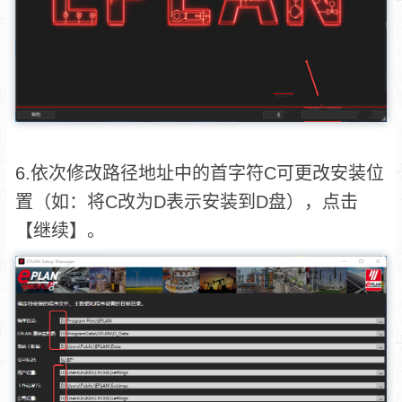
6.依次修改路径地址中的首字符C可更改安装位
置（如：将C改为D表示安装到D盘），点击
【继续】。