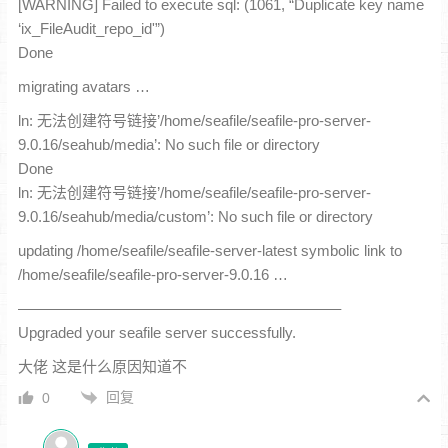
[WARNING] Failed to execute sql: (1061, “Duplicate key name
‘ix_FileAudit_repo_id'”)
Done
migrating avatars …
ln: 无法创建符号链接’/home/seafile/seafile-pro-server-
9.0.16/seahub/media’: No such file or directory
Done
ln: 无法创建符号链接’/home/seafile/seafile-pro-server-
9.0.16/seahub/media/custom’: No such file or directory
updating /home/seafile/seafile-server-latest symbolic link to
/home/seafile/seafile-pro-server-9.0.16 …
—————————————————————–
Upgraded your seafile server successfully.
大佬 这是什么原因知道不
回复
0