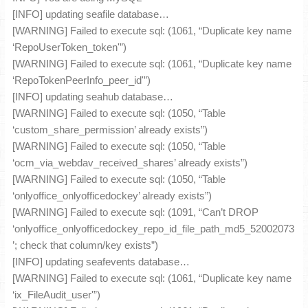
[INFO] updating seafile database…
[WARNING] Failed to execute sql: (1061, “Duplicate key name
‘RepoUserToken_token'”)
[WARNING] Failed to execute sql: (1061, “Duplicate key name
‘RepoTokenPeerInfo_peer_id'”)
[INFO] updating seahub database…
[WARNING] Failed to execute sql: (1050, “Table
‘custom_share_permission’ already exists”)
[WARNING] Failed to execute sql: (1050, “Table
‘ocm_via_webdav_received_shares’ already exists”)
[WARNING] Failed to execute sql: (1050, “Table
‘onlyoffice_onlyofficedockey’ already exists”)
[WARNING] Failed to execute sql: (1091, “Can’t DROP
‘onlyoffice_onlyofficedockey_repo_id_file_path_md5_52002073
’; check that column/key exists”)
[INFO] updating seafevents database…
[WARNING] Failed to execute sql: (1061, “Duplicate key name
‘ix_FileAudit_user'”)