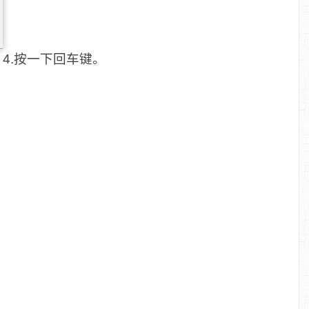
4.按一下回车键。
。