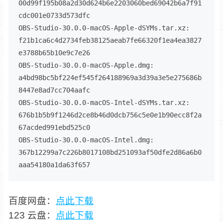
00d99f195b08a2d30d624b6e2203060bed69042b6a7f91
cdc001e0733d573dfc

OBS-Studio-30.0.0-macOS-Apple-dSYMs.tar.xz: 
f21b1ca6c4d2734feb38125aeab7fe66320f1ea4ea3827
e3788b65b10e9c7e26

OBS-Studio-30.0.0-macOS-Apple.dmg: 
a4bd98bc5bf224ef545f264188969a3d39a3e5e275686b
8447e8ad7cc704aafc

OBS-Studio-30.0.0-macOS-Intel-dSYMs.tar.xz: 
676b1b5b9f1246d2ce8b46d0dcb756c5e0e1b90ecc8f2a
67acded991ebd525c0

OBS-Studio-30.0.0-macOS-Intel.dmg: 
367b12299a7c226b8017108bd251093af50dfe2d86a6b0
aaa54180a1da63f657
百度网盘：
点此下载
123 云盘：
点此下载