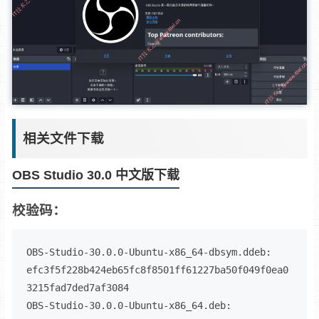
相关文件下载
OBS Studio 30.0 中文版下载
校验码：
OBS-Studio-30.0.0-Ubuntu-x86_64-dbsym.ddeb: 
efc3f5f228b424eb65fc8f8501ff61227ba50f049f0ea0
3215fad7ded7af3084

OBS-Studio-30.0.0-Ubuntu-x86_64.deb: 