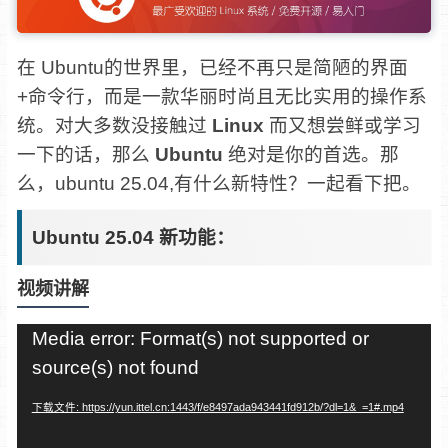
在 Ubuntu的世界里，已经不再只是简陋的界面
+命令行，而是一款华丽时尚且无比实用的操作系
统。对大多数没接触过
Linux
而又想尝鲜或学习
一下的话，那么
Ubuntu
绝对是你的首选。那
么，ubuntu 25.04,有什么新特性？一起看下把。
Ubuntu 25.04 新功能：
视频讲解
视
Media error: Format(s) not supported or
频
source(s) not found
播
放
下载文件: https://yun.ittel.cn:1443/f/e8497ada943441fd912b/?dl=1&_=1#.mp4
器