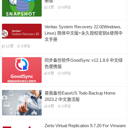
册版
3
赞
0
评论
Veritas System Recovery 22.0(Windows,
Linux) 简体中文版+永久授权密钥&使用中
文手册
12
赞
3
评论
同步备份软件GoodSync v12.1.8.8 中文绿
色便携版
8
赞
0
评论
易我备份EaseUS Todo Backup Home
2023.2 中文激活版
9
赞
2
评论
Zerto Virtual Replication 9.7.20 For Vmware