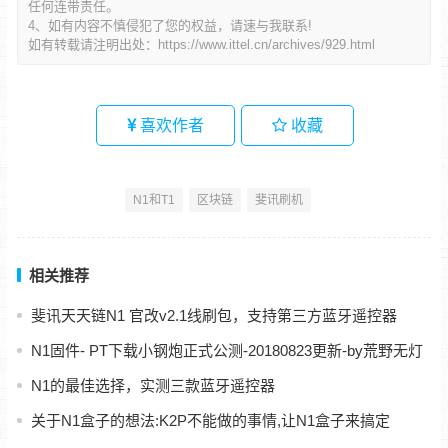
任何连带责任。
4、如有内容不慎侵犯了您的权益，请速与我联系!
如有转载请注明出处：
https://www.ittel.cn/archives/929.html
喜欢作者
收藏
N1和T1
区块链
斐讯刷机
相关推荐
斐讯天天链N1 官改v2.1线刷包，支持第三方蓝牙遥控器
N1固件- PT下载小钢炮正式公测-20180823更新-by荒野无灯
N1的最佳选择，实测三款蓝牙遥控器
关于N1盒子的想法:K2P不能做的事情,让N1盒子来搞定