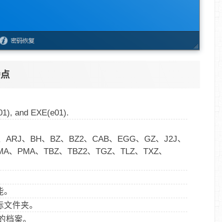
特点
01), and EXE(e01).
、APK、ARJ、BH、BZ、BZ2、CAB、EGG、GZ、J2J、
ZMA、PMA、TBZ、TBZ2、TGZ、TLZ、TXZ、
能。
标文件夹。
的档案。