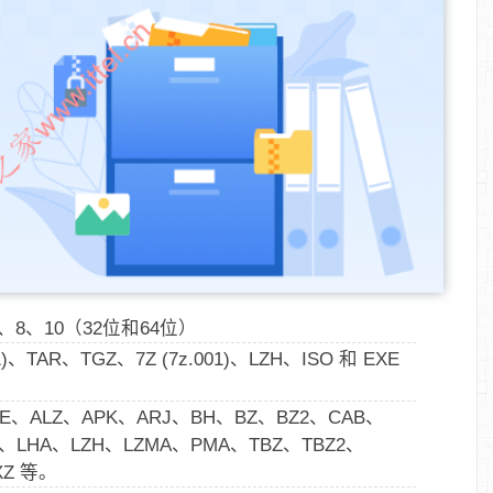
、7、8、10（32位和64位）
1)、TAR、TGZ、7Z (7z.001)、LZH、ISO 和 EXE
、ACE、ALZ、APK、ARJ、BH、BZ、BZ2、CAB、
O、LHA、LZH、LZMA、PMA、TBZ、TBZ2、
XZ 等。