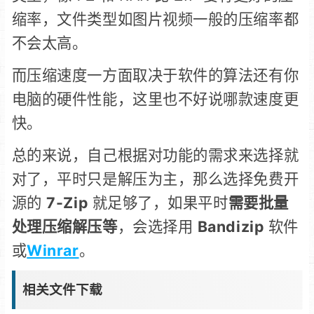
缩率，文件类型如图片视频一般的压缩率都
不会太高。
而压缩
速度一方面取决于软件的算法
还有你
电脑的
硬件性能，这里也不好说
哪款
速度更
快
。
总的来说，自己
根据对功能的需求来选择就
对
了
，平时只是解压为主，那么选择免费开
源的
7-Zip
就足够了，如果平时
需要批量
处理压缩解压等
，会选择用
Bandizip
软件
或
Winrar
。
相关文件下载