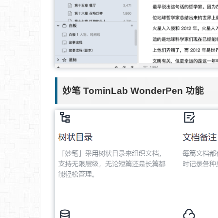
妙笔 TominLab WonderPen 功能