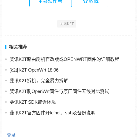
喜欢作者
收藏
斐讯K2T
相关推荐
斐讯K2T路由刷机官改版或OPENWRT固件的详细教程
[k2t] k2T OpenWrt 18.06
斐讯K2T拆机，完全暴力拆解
斐讯K2T刷OpenWrt固件与原厂固件无线对比测试
斐讯K2T SDK编译环境
斐讯K2T官方固件开telnet、ssh及备份说明
登录