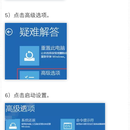
5）点击高级选项。
6）点击启动设置。