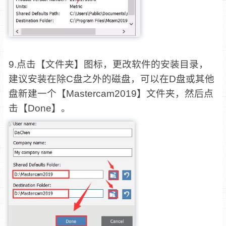
9.点击【文件夹】图标，更改软件的安装目录，
建议安装在除C盘之外的磁盘，可以在D盘或其他
盘新建一个【Mastercam2019】文件夹，然后点
击【Done】。