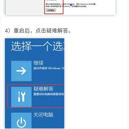
4）重启后，点击疑难解答。