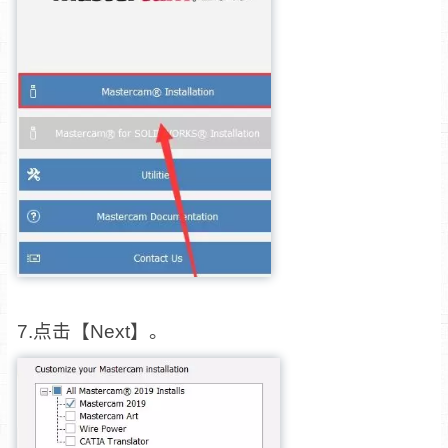
7.点击【Next】。