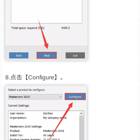
8.点击【Configure】。