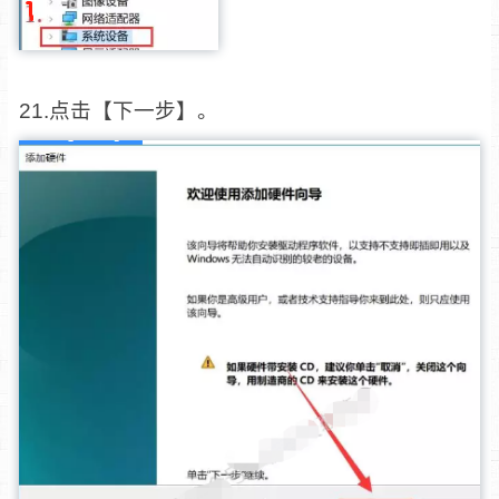
21.点击【下一步】。