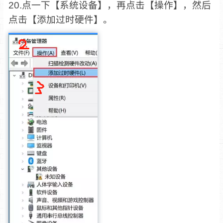
20.点一下【系统设备】，再点击【操作】，然后
点击【添加过时硬件】。