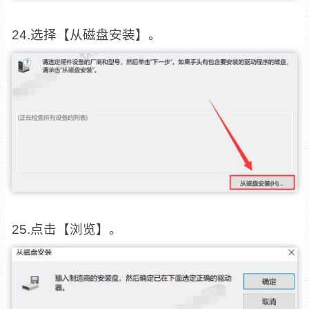
24.选择【从磁盘安装】。
25.点击【浏览】。