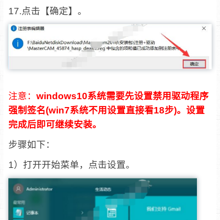
17.点击【确定】。
注意：
windows10系统需要先设置禁用驱动程序
强制签名(win7系统不用设置直接看18步)。设置
完成后即可继续安装。
步骤如下：
1）打开开始菜单，点击设置。