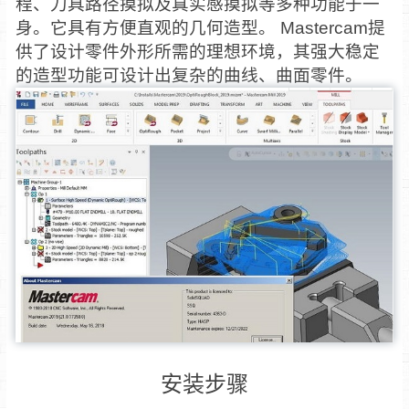
程、刀具路径摸拟及真实感摸拟等多种功能于一
身。它具有方便直观的几何造型。 Mastercam提
供了设计零件外形所需的理想环境，其强大稳定
的造型功能可设计出复杂的曲线、曲面零件。
安装步骤