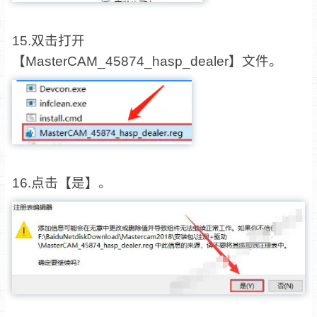
15.双击打开
【MasterCAM_45874_hasp_dealer】文件。
16.点击【是】。