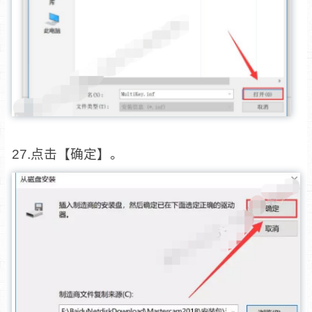
27.点击【确定】。