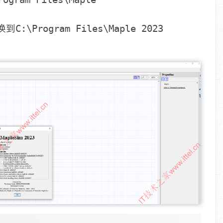
替换到
C:\Program Files\Maple 2023