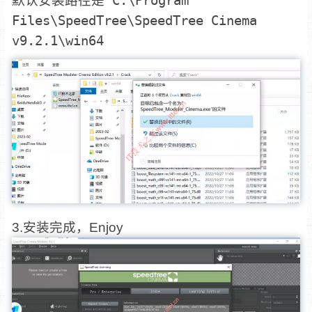
默认安装路径是 C:\Program
Files\SpeedTree\SpeedTree Cinema
v9.2.1\win64
3.安装完成，Enjoy