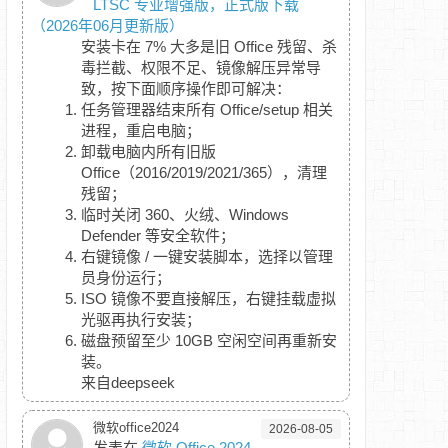
LTSC 专业增强版，正式版下载
（2026年06月更新版）
安装卡在 7% 大多是旧 Office 残留、杀
毒拦截、权限不足、镜像解压异常导
致，按下面顺序操作即可解决：
任务管理器结束所有 Office/setup 相关
进程，重启电脑；
卸载电脑内所有旧版
Office（2016/2019/2021/365），清理
残留；
临时关闭 360、火绒、Windows
Defender 等安全软件；
右键镜像 / 一键安装脚本，选择以管理
员身份运行；
ISO 镜像不要直接解压，右键挂载虚拟
光驱再执行安装；
磁盘预留至少 10GB 空闲空间再重新安
装。
来自deepseek
微软office2024
2026-08-05
发表在
微软 Office 2024