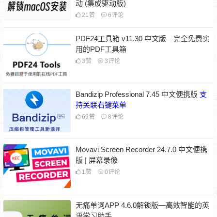
动 (集成驱动版)
21
赞
6
评论
PDF24工具箱 v11.30 中文版—完全免费实
用的PDF工具箱
3
赞
3
评论
Bandizip Professional 7.45 中文便携版
支
持关联右键菜单
69
赞
8
评论
Movavi Screen Recorder 24.7.0 中文便携
版 | 屏幕录像
1
赞
0
评论
无痛单词APP 4.6.0解锁版—高效智能的英
语学习助手