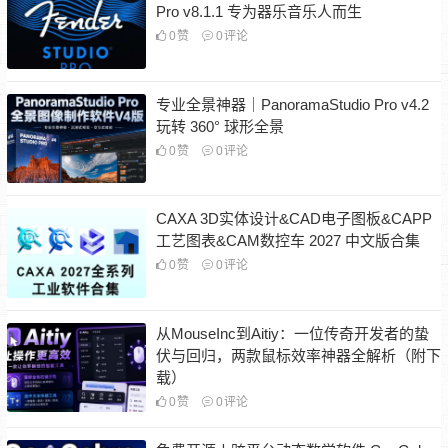
Pro v8.1.1 专为器乐音乐人而生
0
赞
0
评论
专业全景神器｜PanoramaStudio Pro v4.2
玩转 360° 球形全景
0
赞
0
评论
CAXA 3D实体设计&CAD电子图板&CAPP
工艺图表&CAM数控车 2027 中文版合集
0
赞
0
评论
从MouseInc到Aitiy：一位传奇开发者的蛰
伏与回归，两款鼠标效率神器全解析（附下
载）
0
赞
0
评论