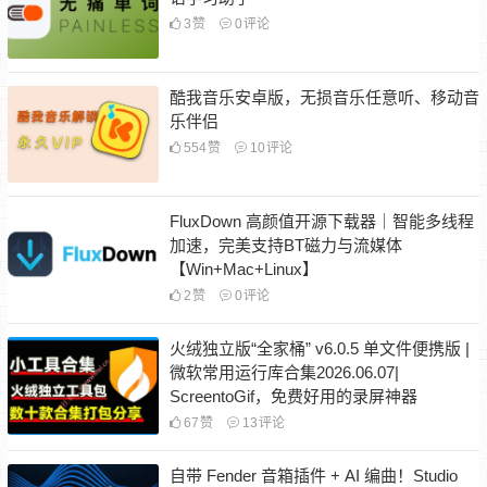
3
赞
0
评论
酷我音乐安卓版，无损音乐任意听、移动音
乐伴侣
554
赞
10
评论
FluxDown 高颜值开源下载器｜智能多线程
加速，完美支持BT磁力与流媒体
【Win+Mac+Linux】
2
赞
0
评论
火绒独立版“全家桶” v6.0.5 单文件便携版 |
微软常用运行库合集2026.06.07|
ScreentoGif，免费好用的录屏神器
67
赞
13
评论
自带 Fender 音箱插件 + AI 编曲！Studio