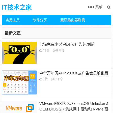
IT技术之家
菜单
实用工具
软件分享
斐讯路由器刷机
最新文章
七猫免费小说 v8.4 去广告纯净版
49
赞
8
评论
中华万年历APP v9.8.8 去广告会员解锁版
5
赞
0
评论
VMware ESXi 8.0U3k macOS Unlocker &
OEM BIOS 2.7 集成网卡驱动和 NVMe 驱