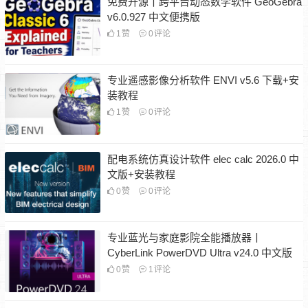
免费开源丨跨平台动态数学软件 GeoGebra
v6.0.927 中文便携版
1
赞
0
评论
专业遥感影像分析软件 ENVI v5.6 下载+安
装教程
1
赞
0
评论
配电系统仿真设计软件 elec calc 2026.0 中
文版+安装教程
0
赞
0
评论
专业蓝光与家庭影院全能播放器丨
CyberLink PowerDVD Ultra v24.0 中文版
0
赞
1
评论