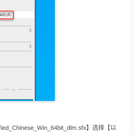
ified_Chinese_Win_64bit_dlm.sfx】选择【以