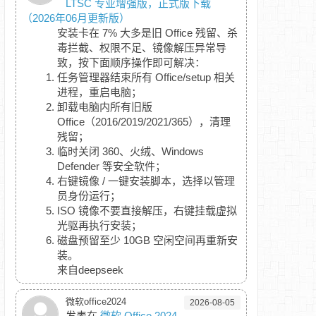
LTSC 专业增强版，正式版下载
（2026年06月更新版）
安装卡在 7% 大多是旧 Office 残留、杀
毒拦截、权限不足、镜像解压异常导
致，按下面顺序操作即可解决：
任务管理器结束所有 Office/setup 相关
进程，重启电脑；
卸载电脑内所有旧版
Office（2016/2019/2021/365），清理
残留；
临时关闭 360、火绒、Windows
Defender 等安全软件；
右键镜像 / 一键安装脚本，选择以管理
员身份运行；
ISO 镜像不要直接解压，右键挂载虚拟
光驱再执行安装；
磁盘预留至少 10GB 空闲空间再重新安
装。
来自deepseek
微软office2024
2026-08-05
发表在
微软 Office 2024