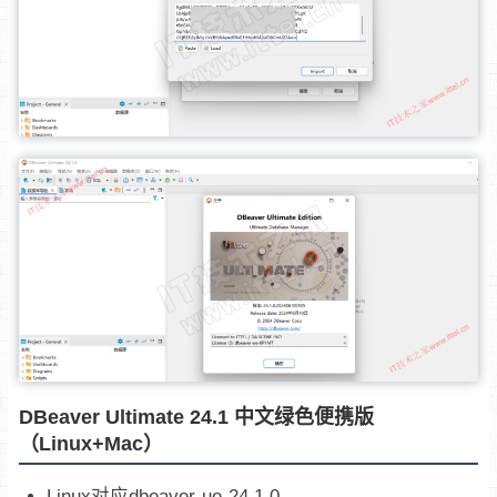
DBeaver Ultimate 24.1 中文绿色便携版
（Linux+Mac）
Linux对应dbeaver-ue-24.1.0-